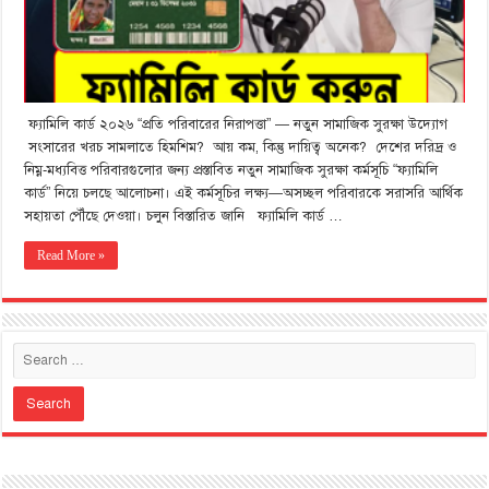
ফ্যামিলি কার্ড ২০২৬ “প্রতি পরিবারের নিরাপত্তা” — নতুন সামাজিক সুরক্ষা উদ্যোগ
সংসারের খরচ সামলাতে হিমশিম? আয় কম, কিন্তু দায়িত্ব অনেক? দেশের দরিদ্র ও
নিম্ন-মধ্যবিত্ত পরিবারগুলোর জন্য প্রস্তাবিত নতুন সামাজিক সুরক্ষা কর্মসূচি “ফ্যামিলি
কার্ড” নিয়ে চলছে আলোচনা। এই কর্মসূচির লক্ষ্য—অসচ্ছল পরিবারকে সরাসরি আর্থিক
সহায়তা পৌঁছে দেওয়া। চলুন বিস্তারিত জানি ফ্যামিলি কার্ড …
Read More »